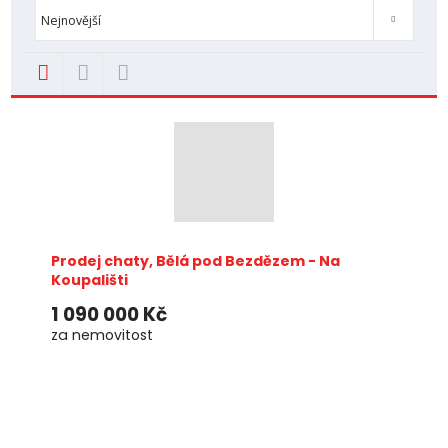
Od nejlevnějšího
Od nejdražšího
Novinky
TOP nemovit
Nejnovější
Prodej chaty, Bělá pod Bezdězem - Na
Koupališti
1 090 000 Kč
za nemovitost