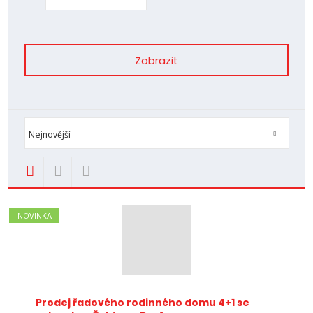
Zobrazit
Od nejlevnějšího
Od nejdražšího
Novinky
TOP nemovit
Nejnovější
NOVINKA
Prodej řadového rodinného domu 4+1 se