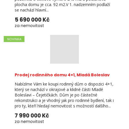
plocha domu je cca. 92 m2.V 1. nadzemním podlaží
se nachází hlavní...
5 690 000 Kč
za nemovitost
NOVINKA
Prodej rodinného domu 4+1, Mladá Boleslav
Nabízíme Vám ke koupi rodinný dům o dispozici 4+1,
který se nachází v okrajové a klidné části Mladé
Boleslavi – Čejetičkách. Dům je po částečné
rekonstrukci a je vhodný jak pro rodinné bydlení, tak i
pro ty, kteří hledají nemovitost s možností dalšího...
7 990 000 Kč
za nemovitost