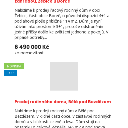
zahradou, Žebice u Borče
Nabízíme k prodeji řadový rodinný dům v obci
Žebice, části obce Boreč, o původní dispozici 4+1 a
podlahové ploše přibližně 114 m2. Dům je nyní
užíván jako prostorné 3+1, protože odstraněním
jedné příčky došlo ke zvětšení jednoho z pokojů. V
případě potřeby...
6 490 000 Kč
za nemovitost
NOVINKA
TOP
Prodej rodinného domu, Bělá pod Bezdězem
Nabízíme k prodeji rodinný dům v Bělé pod
Bezdězem, v klidné části obce, v zástavbě rodinných
domů a v blízkosti zeleně a lesa. Dům stojí na
pozemku o celkové výměře 246 m2 a podlahová