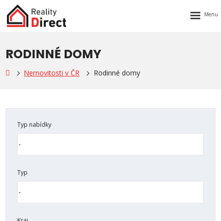
Rozbalen
menu
RODINNÉ DOMY
Nemovitosti v ČR
Rodinné domy
Typ nabídky
Typ
Kraj