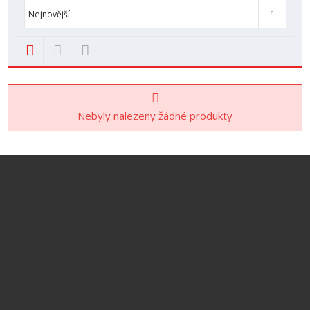
Od nejlevnějšího
Od nejdražšího
Novinky
TOP nemovit
Nejnovější
Nebyly nalezeny žádné produkty
jiri.dvorak@realitydirect.cz
+420 777 153 959